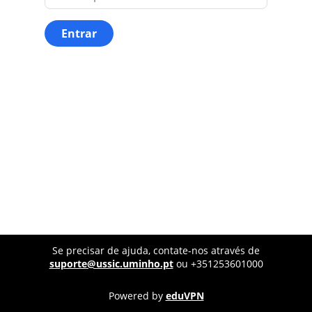
Entrar
Se precisar de ajuda, contate-nos através de
suporte@ussic.uminho.pt
ou +351253601000
Powered by
eduVPN